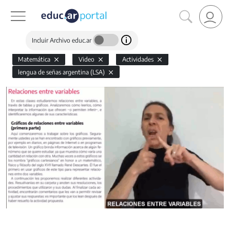
Incluir Archivo educ.ar
Matemática
Video
Actividades
lengua de señas argentina (LSA)