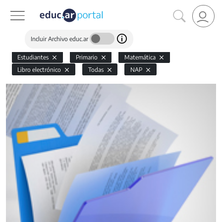
Incluir Archivo educ.ar
Estudiantes
Primario
Matemática
Libro electrónico
Todas
NAP