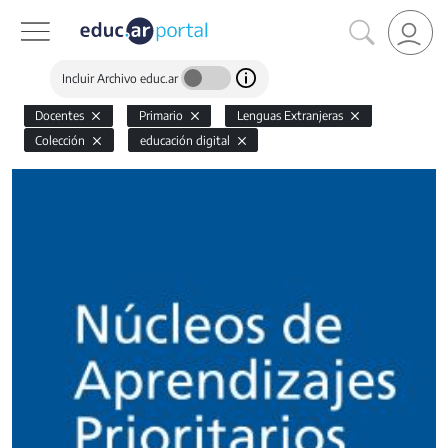
Incluir Archivo educ.ar
Docentes
Primario
Lenguas Extranjeras
Colección
educación digital