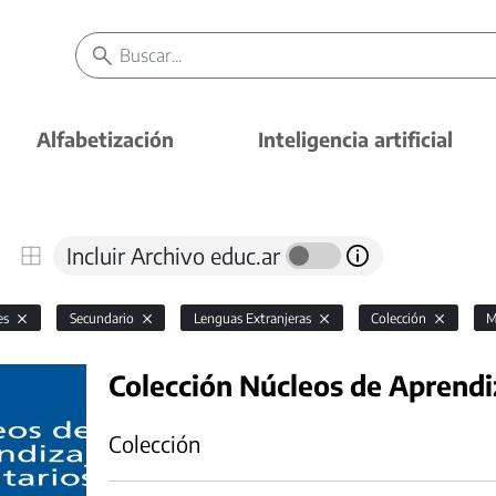
Alfabetización
Inteligencia artificial
Incluir Archivo educ.ar
es
Secundario
Lenguas Extranjeras
Colección
M
Colección Núcleos de Aprendiz
Colección