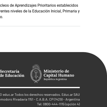
cleos de Aprendizajes Prioritarios establecidos
entes niveles de la Educación Inicial, Primaria y
o.
©
educ.ar
Todos los derechos reservados. Educ.ar SAU
omodoro Rivadavia 1151 - C.A.B.A. CP (1429) - Argentina
Tel: 0800-444-1115 (opción 4)