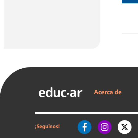
Acerca de
¡Seguinos!