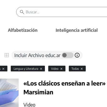
Alfabetización
Inteligencia artificial
Incluir Archivo educ.ar
s
Lengua y Literatura
Video
Todas
«Los clásicos enseñan a leer» 
Marsimian
Video