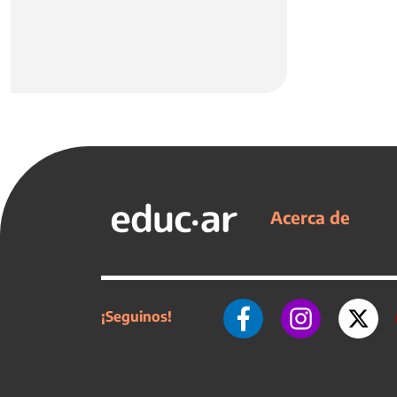
Acerca de
¡Seguinos!