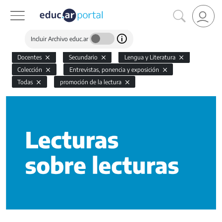
Incluir Archivo educ.ar
Docentes
Secundario
Lengua y Literatura
Colección
Entrevistas, ponencia y exposición
Todas
promoción de la lectura