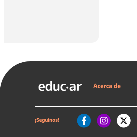
Acerca de
¡Seguinos!