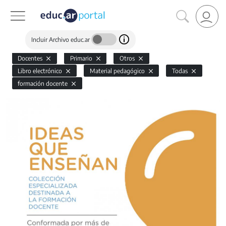
Incluir Archivo educ.ar
Docentes
Primario
Otros
Libro electrónico
Material pedagógico
Todas
formación docente