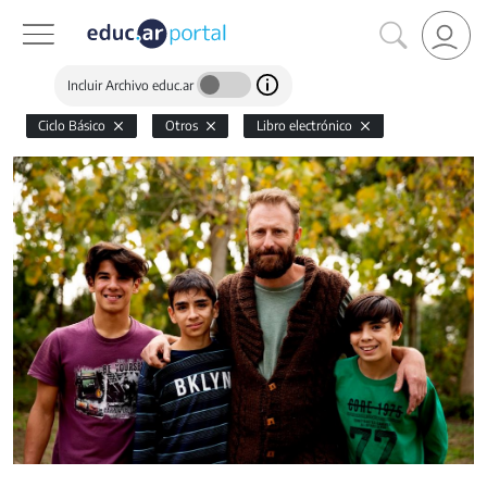
Incluir Archivo educ.ar
Ciclo Básico
Otros
Libro electrónico