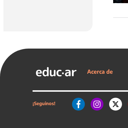
Acerca de
¡Seguinos!