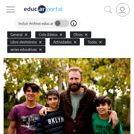
Incluir Archivo educ.ar
General
Ciclo Básico
Otros
Libro electrónico
Actividades
Todas
series educativas