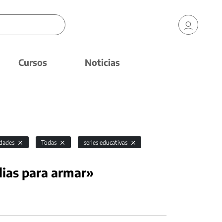
Cursos
Noticias
idades
Todas
series educativas
lias para armar»