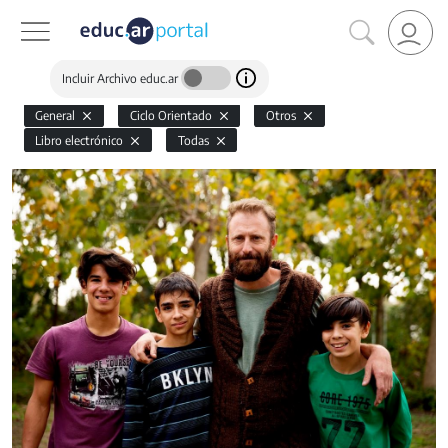
Incluir Archivo educ.ar
General
Ciclo Orientado
Otros
Libro electrónico
Todas