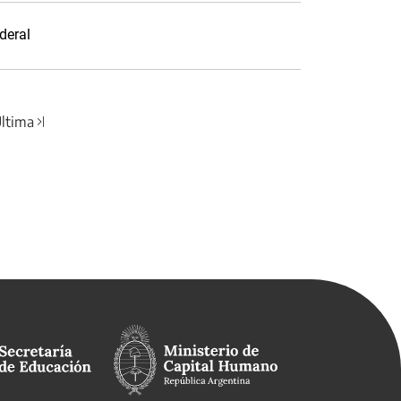
deral
ltima