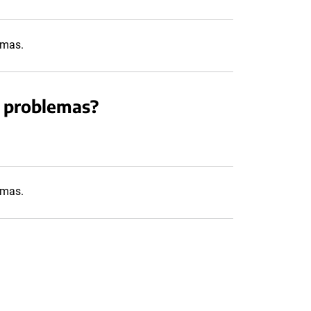
lemas.
y problemas?
emas.