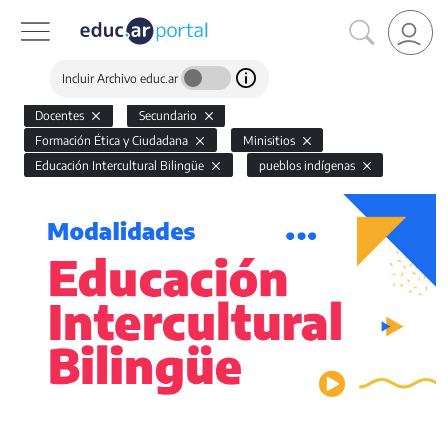
Incluir Archivo educ.ar
Docentes
Secundario
Formación Ética y Ciudadana
Minisitios
Educación Intercultural Bilingüe
pueblos indígenas