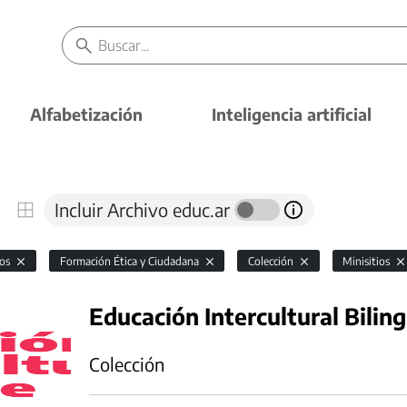
Alfabetización
Inteligencia artificial
Incluir Archivo educ.ar
vos
Formación Ética y Ciudadana
Colección
Minisitios
Educación Intercultural Bilin
Colección