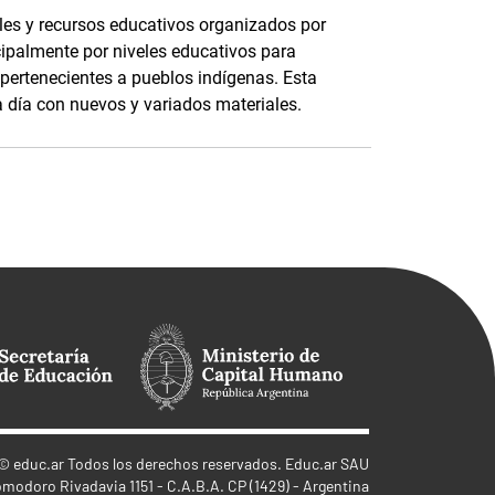
les y recursos educativos organizados por
cipalmente por niveles educativos para
 pertenecientes a pueblos indígenas. Esta
a día con nuevos y variados materiales.
©
educ.ar
Todos los derechos reservados. Educ.ar SAU
omodoro Rivadavia 1151 - C.A.B.A. CP (1429) - Argentina