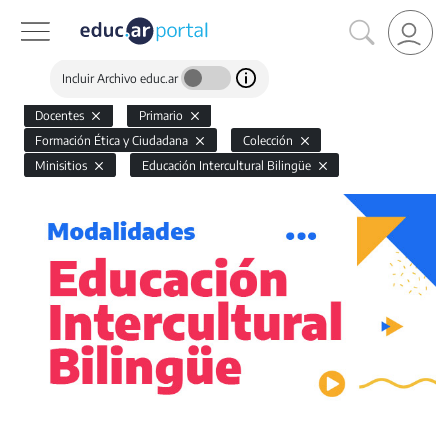
Incluir Archivo educ.ar
Docentes
Primario
Formación Ética y Ciudadana
Colección
Minisitios
Educación Intercultural Bilingüe