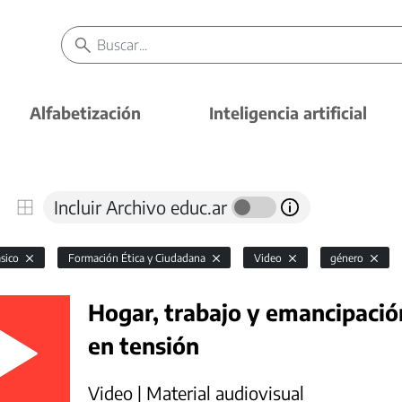
Alfabetización
Inteligencia artificial
Incluir Archivo educ.ar
ásico
Formación Ética y Ciudadana
Video
género
Hogar, trabajo y emancipación
en tensión
Video | Material audiovisual