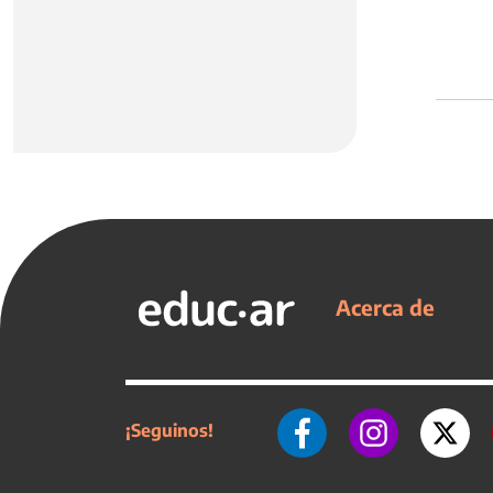
Acerca de
¡Seguinos!