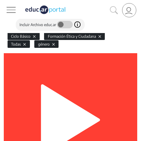
Incluir Archivo educ.ar
Ciclo Básico
Formación Ética y Ciudadana
Todas
género