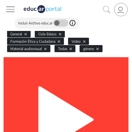
Incluir Archivo educ.ar
General
Ciclo Básico
Formación Ética y Ciudadana
Video
Material audiovisual
Todas
género