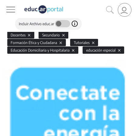
Incluir Archivo educ.ar
Docentes
Secundario
Formación Ética y Ciudadana
Tutoriales
Educación Domiciliaria y Hospitalaria
educación especial