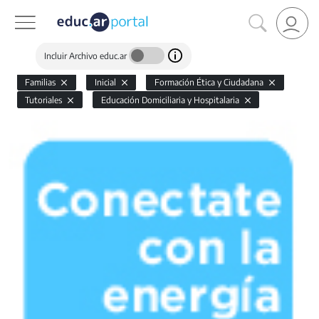
Incluir Archivo educ.ar
Familias
Inicial
Formación Ética y Ciudadana
Tutoriales
Educación Domiciliaria y Hospitalaria