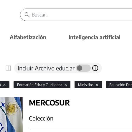
Alfabetización
Inteligencia artificial
Incluir Archivo educ.ar
io
Formación Ética y Ciudadana
Minisitios
Educación Domi
MERCOSUR
Colección