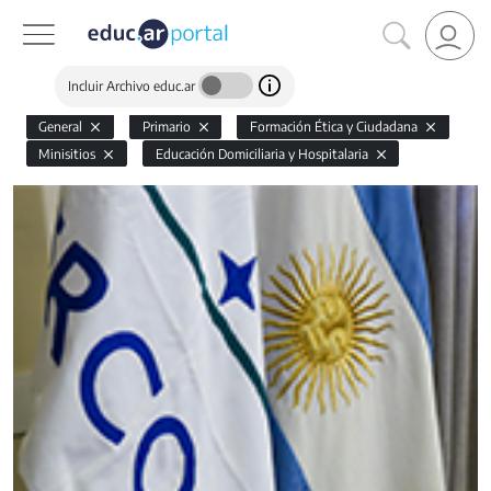
Incluir Archivo educ.ar
General
Primario
Formación Ética y Ciudadana
Minisitios
Educación Domiciliaria y Hospitalaria