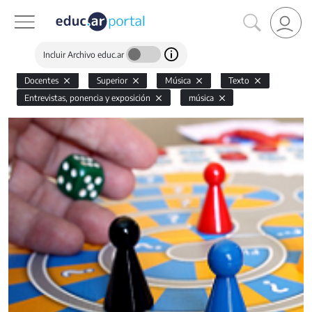
Incluir Archivo educ.ar
Docentes
Superior
Música
Texto
Entrevistas, ponencia y exposición
música