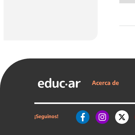
Acerca de
¡Seguinos!