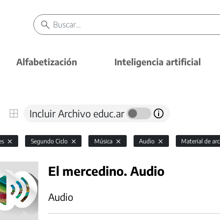
Alfabetización
Inteligencia artificial
Incluir Archivo educ.ar
es
Segundo Ciclo
Música
Audio
Material de ar
El mercedino. Audio
Audio