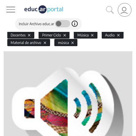
Incluir Archivo educ.ar
Docentes
Primer Ciclo
Música
Audio
Material de archivo
música