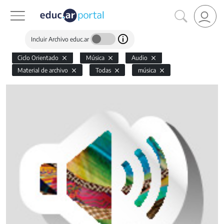
Incluir Archivo educ.ar
Ciclo Orientado
Música
Audio
Material de archivo
Todas
música