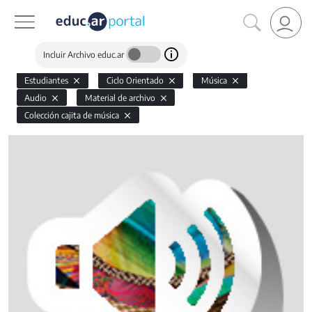
Incluir Archivo educ.ar
Estudiantes
Ciclo Orientado
Música
Audio
Material de archivo
Colección cajita de música