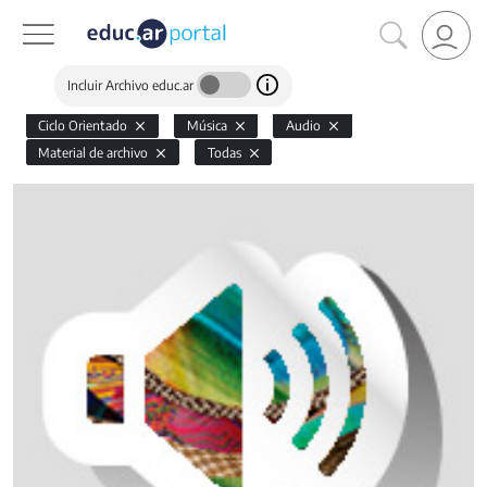
Incluir Archivo educ.ar
Ciclo Orientado
Música
Audio
Material de archivo
Todas