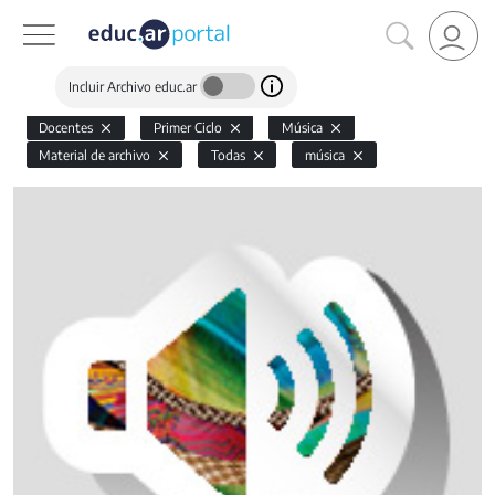
Incluir Archivo educ.ar
Docentes
Primer Ciclo
Música
Material de archivo
Todas
música