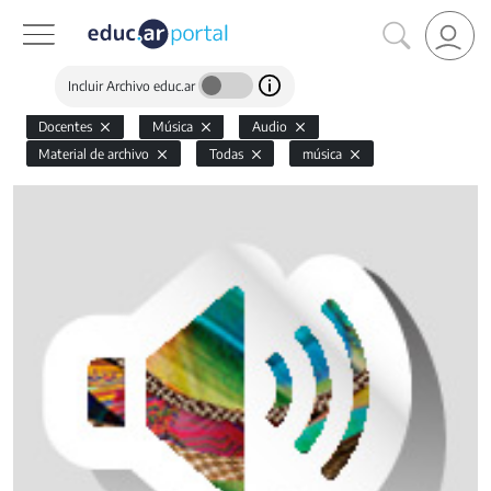
Incluir Archivo educ.ar
Docentes
Música
Audio
Material de archivo
Todas
música