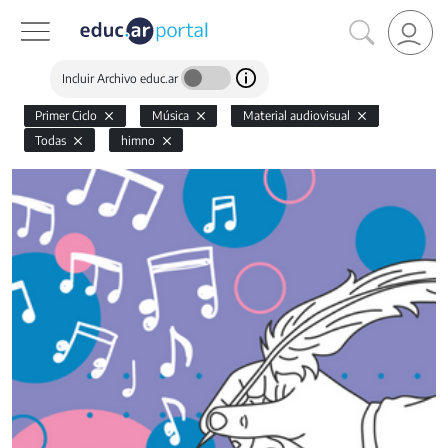
Incluir Archivo educ.ar
Primer Ciclo
Música
Material audiovisual
Todas
himno