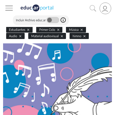
Incluir Archivo educ.ar
Estudiantes
Primer Ciclo
Música
Audio
Material audiovisual
himno