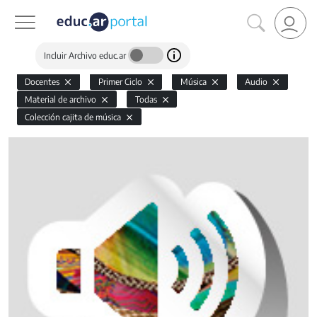
Incluir Archivo educ.ar
Docentes
Primer Ciclo
Música
Audio
Material de archivo
Todas
Colección cajita de música