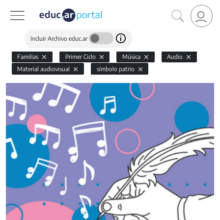
Incluir Archivo educ.ar
Familias
Primer Ciclo
Música
Audio
Material audiovisual
símbolo patrio