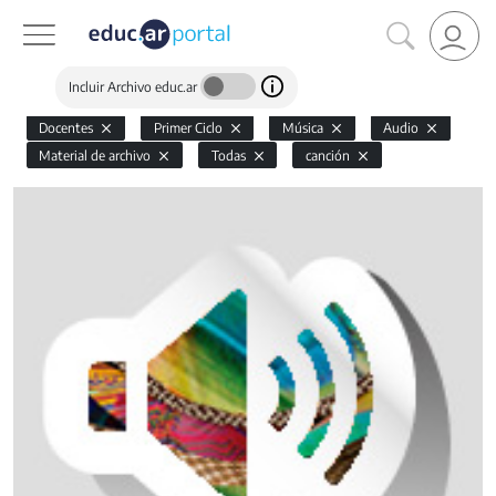
Incluir Archivo educ.ar
Docentes
Primer Ciclo
Música
Audio
Material de archivo
Todas
canción