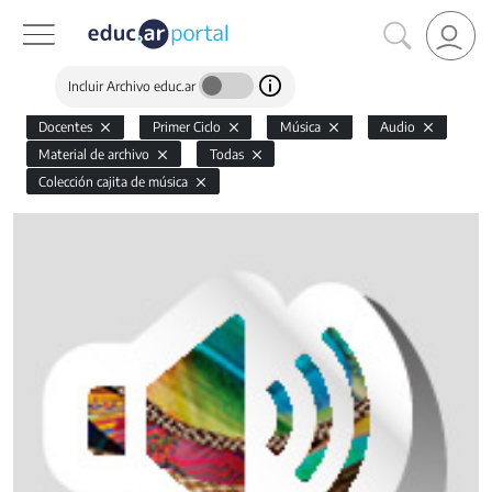
Incluir Archivo educ.ar
Docentes
Primer Ciclo
Música
Audio
Material de archivo
Todas
Colección cajita de música