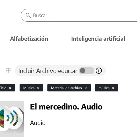
Alfabetización
Inteligencia artificial
Incluir Archivo educ.ar
Ciclo
Música
Material de archivo
música
El mercedino. Audio
Audio