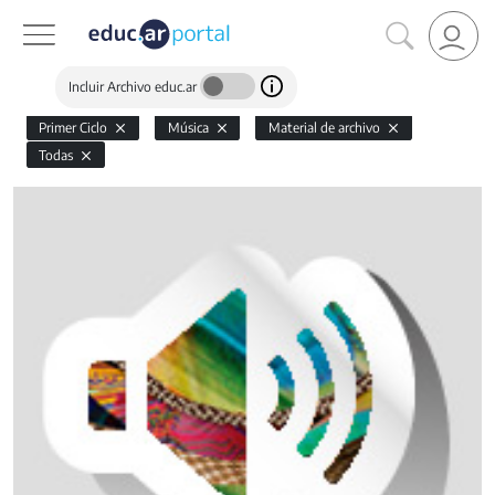
Incluir Archivo educ.ar
Primer Ciclo
Música
Material de archivo
Todas