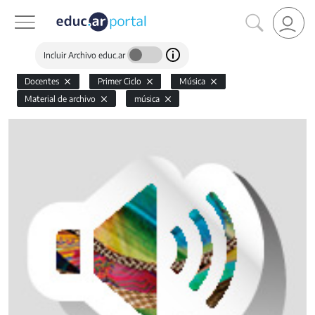
Incluir Archivo educ.ar
Docentes
Primer Ciclo
Música
Material de archivo
música