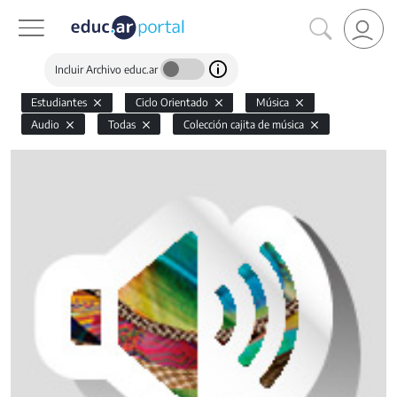
Incluir Archivo educ.ar
Estudiantes
Ciclo Orientado
Música
Audio
Todas
Colección cajita de música