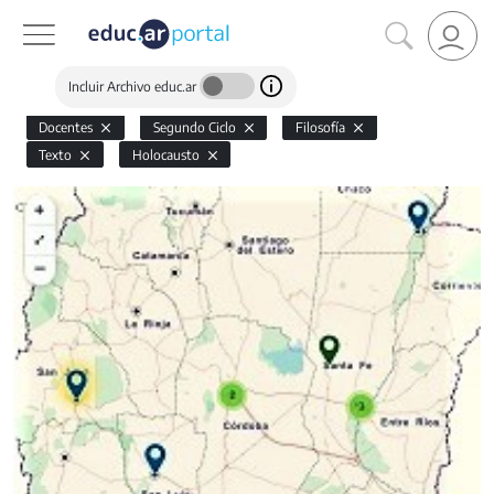
Incluir Archivo educ.ar
Docentes
Segundo Ciclo
Filosofía
Texto
Holocausto