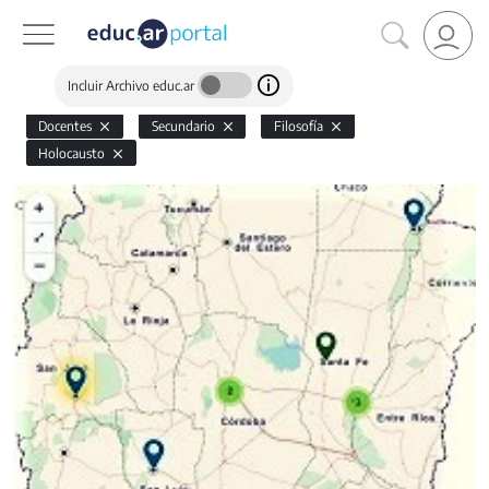
Incluir Archivo educ.ar
Docentes
Secundario
Filosofía
Holocausto