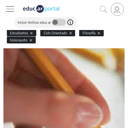
Incluir Archivo educ.ar
Estudiantes
Ciclo Orientado
Filosofía
Holocausto