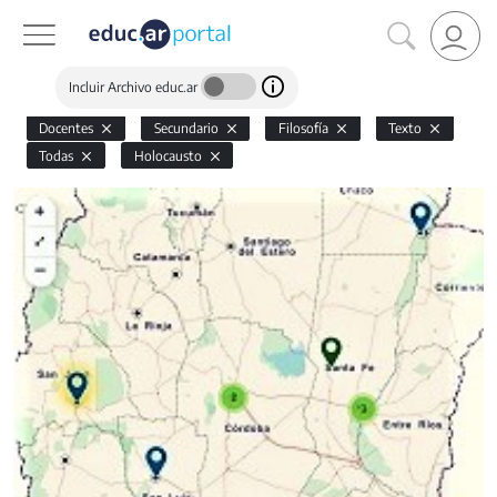
Incluir Archivo educ.ar
Docentes
Secundario
Filosofía
Texto
Todas
Holocausto