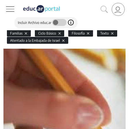
Incluir Archivo educ.ar
Familias
Ciclo Básico
Filosofía
Texto
Atentado a la Embajada de Israel