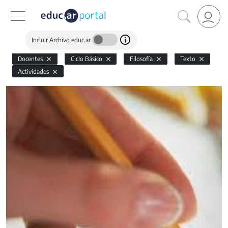
Incluir Archivo educ.ar
Docentes
Ciclo Básico
Filosofía
Texto
Actividades