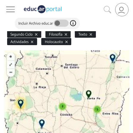
Incluir Archivo educ.ar
Segundo Ciclo
Filosofía
Texto
Actividades
Holocausto