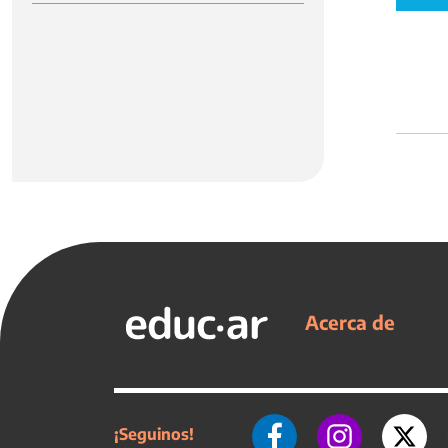
Acerca de
¡Seguinos!