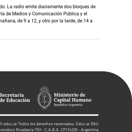
o. La radio emite diariamente dos bloques de
ría de Medios y Comunicación Pública y el
añana, de 9 a 12, y otro por la tarde, de 14 a
©
educ.ar
Todos los derechos reservados. Educ.ar SAU
omodoro Rivadavia 1151 - C.A.B.A. CP (1429) - Argentina